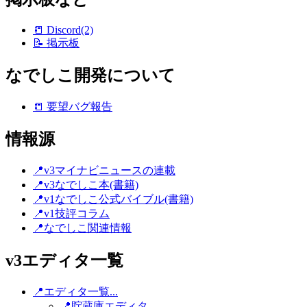
📒 Discord(2)
📝 掲示板
なでしこ開発について
📒 要望バグ報告
情報源
📍v3マイナビニュースの連載
📍v3なでしこ本(書籍)
📍v1なでしこ公式バイブル(書籍)
📍v1技評コラム
📍なでしこ関連情報
v3エディタ一覧
📍エディタ一覧...
📍貯蔵庫エディタ