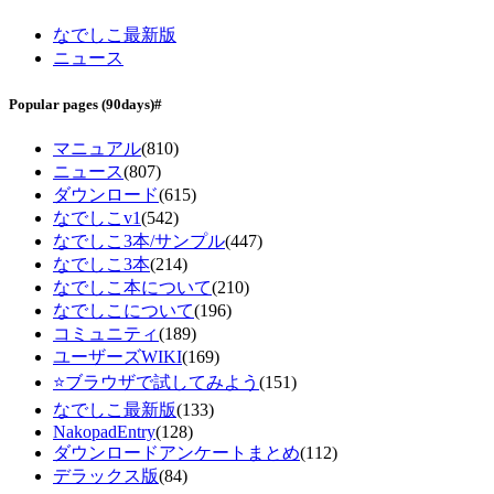
なでしこ最新版
ニュース
Popular pages
(90days)
#
マニュアル
(810)
ニュース
(807)
ダウンロード
(615)
なでしこv1
(542)
なでしこ3本/サンプル
(447)
なでしこ3本
(214)
なでしこ本について
(210)
なでしこについて
(196)
コミュニティ
(189)
ユーザーズWIKI
(169)
⭐ブラウザで試してみよう
(151)
なでしこ最新版
(133)
NakopadEntry
(128)
ダウンロードアンケートまとめ
(112)
デラックス版
(84)