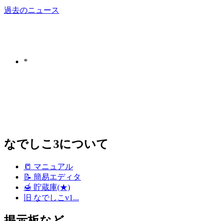
過去のニュース
*
なでしこ3について
📒 マニュアル
📝 簡易エディタ
🍯 貯蔵庫(★)
旧 なでしこv1...
掲示板など