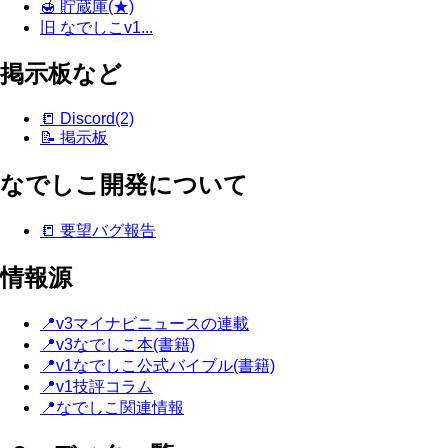
🍯 貯蔵庫(★)
旧 なでしこv1...
掲示板など
📒 Discord(2)
📝 掲示板
なでしこ開発について
📒 要望バグ報告
情報源
📍v3マイナビニュースの連載
📍v3なでしこ本(書籍)
📍v1なでしこ公式バイブル(書籍)
📍v1技評コラム
📍なでしこ関連情報