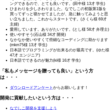
ングできるので、とても良いです。(田中様 13才 学生)
ひまわりを少しさわりました。なでしこの初版第1版を
買ってずっと寝かせてましたが、急に触ってみようと思
い立ちました。これからスタートです。(さくら様 69才
主婦)
愛用しています。ありがたいです。(とし様 58才 弁理士)
使いやすそう(石山様 34才 開発)
なかなか使いやすくて些細なコーディングに助かります
(mkm75様 13才 学生)
日本語でプログラミングが出来るのが最高です。(ゆた様
47才 エンジニア)
日本語でできるのが魅力(ki様 16才 学生)
「私もメッセージを贈っても良い」という方
は・・・
ダウンロードアンケート
からお願いします！
開発に貢献したいという方は・・・
なでしこ開発を支援しよう