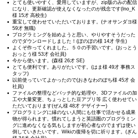
とても使いやすく、愛用していますが、zip版のみの配信
になり、更新確認が使えなくなったのが残念です(Ino_K
様 15才 高校生)
重宝して使わせていただいております。(ナオサンダヨ様
59才 無職)
プログラミングを始めようと思い、やりやすそうだった
のでダウンロードしました！(ぼのぼの様 14才 学生)
よくぞ作ってくれました。５０の手習いです。(おっとう
おっとう様 53才 会社員)
今から使います。(森様 26才 SE)
とても便利です。ありがたいです。(はま様 49才 事務ス
タッフ)
以前使っていてよかったので(おきなわのぽち様 45才 会
社員)
ファイルの整理などバッチ的な処理や、3Dファイルの加
工や大量変更、ちょっとした豆アプリ等 広く使わせてい
ただいております(ぜん様 48才 デザイナー)
プログラミングに縁のない人間にも仕事で活かせる成果
物が得られます。慣れてしまうと英語圏のプログラミン
グに進めなくなる気もしますが初心者なのでまずは使い
倒していきたいです。Wikiの復帰を切に祈ります。(ぎん