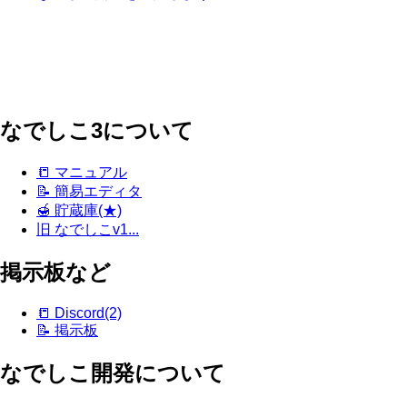
なでしこ3について
📒 マニュアル
📝 簡易エディタ
🍯 貯蔵庫(★)
旧 なでしこv1...
掲示板など
📒 Discord(2)
📝 掲示板
なでしこ開発について