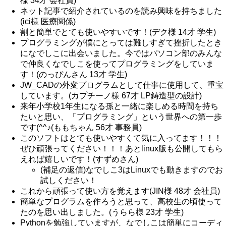
様 34才 会社員)
ネット記事で紹介されているのを読み興味を持ちました
(ici様 医療関係)
割と簡単でとても使いやすいです！(デク様 14才 学生)
プログラミングが僕にとっては難しすぎて挫折したとき
になでしこに出会いました。今ではパソコン部のみんな
で仲良くなでしこを使ってプログラミングをしていま
す！(のっぴんさん 13才 学生)
JW_CADの外変プログラムとして仕事に使用して、重宝
しています。(カプチーノ様 67才 LP鋳造型の設計)
来年小学校1年生になる孫と一緒に楽しめる時間を持ち
たいと思い、「プログラミング」という世界への第一歩
です(^^♪(ももちゃん 56才 事務員)
このソフトはとても使いやすくて気に入ってます！！！
ぜひ頑張ってください！！！あとlinux版も公開してもら
えれば嬉しいです！(すずめさん)
(補足の返信)なでしこ3はLinuxでも動きますのでお
試しください！
これから頑張って使い方を覚えます(JIN様 48才 会社員)
簡単なプログラムを作ろうと思って、高校生の頃使って
たのを思い出しました。(うらら様 23才 学生)
Pythonを勉強していますが、なでしこは簡単にコーディ