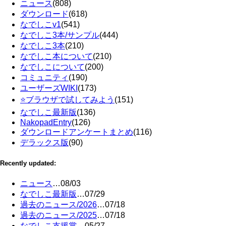
ニュース
(808)
ダウンロード
(618)
なでしこv1
(541)
なでしこ3本/サンプル
(444)
なでしこ3本
(210)
なでしこ本について
(210)
なでしこについて
(200)
コミュニティ
(190)
ユーザーズWIKI
(173)
⭐ブラウザで試してみよう
(151)
なでしこ最新版
(136)
NakopadEntry
(126)
ダウンロードアンケートまとめ
(116)
デラックス版
(90)
Recently updated:
ニュース
…
08/03
なでしこ最新版
…
07/29
過去のニュース/2026
…
07/18
過去のニュース/2025
…
07/18
なでしこ支援賞
…
05/27