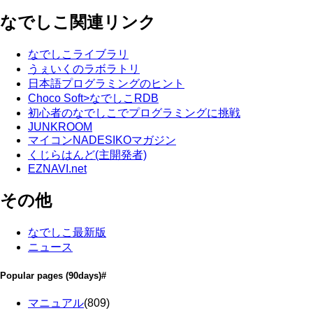
なでしこ関連リンク
なでしこライブラリ
うぇいくのラボラトリ
日本語プログラミングのヒント
Choco Soft>なでしこRDB
初心者のなでしこでプログラミングに挑戦
JUNKROOM
マイコンNADESIKOマガジン
くじらはんど(主開発者)
EZNAVI.net
その他
なでしこ最新版
ニュース
Popular pages
(90days)
#
マニュアル
(809)