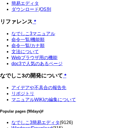
簡易エディタ
ダウンロード
/
OS別
リファレンス
*
なでしこ3マニュアル
命令一覧/機能順
命令一覧/カナ順
文法について
Webブラウザ用の機能
doc3で人気のあるページ
なでしこ3の開発について
*
アイデアや不具合の報告先
リポジトリ
マニュアルWIKIの編集について
Popular pages
(90days)
#
なでしこ3簡易エディタ
(9126)