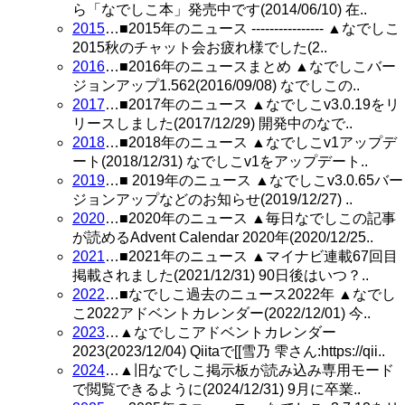
ら「なでしこ本」発売中です(2014/06/10) 在..
2015
…■2015年のニュース ---------------- ▲なでしこ
2015秋のチャット会お疲れ様でした(2..
2016
…■2016年のニュースまとめ ▲なでしこバー
ジョンアップ1.562(2016/09/08) なでしこの..
2017
…■2017年のニュース ▲なでしこv3.0.19をリ
リースしました(2017/12/29) 開発中のなで..
2018
…■2018年のニュース ▲なでしこv1アップデ
ート(2018/12/31) なでしこv1をアップデート..
2019
…■ 2019年のニュース ▲なでしこv3.0.65バー
ジョンアップなどのお知らせ(2019/12/27) ..
2020
…■2020年のニュース ▲毎日なでしこの記事
が読めるAdvent Calendar 2020年(2020/12/25..
2021
…■2021年のニュース ▲マイナビ連載67回目
掲載されました(2021/12/31) 90日後はいつ？..
2022
…■なでしこ過去のニュース2022年 ▲なでし
こ2022アドベントカレンダー(2022/12/01) 今..
2023
…▲なでしこアドベントカレンダー
2023(2023/12/04) Qiitaで[[雪乃 雫さん:https://qii..
2024
…▲旧なでしこ掲示板が読み込み専用モード
で閲覧できるように(2024/12/31) 9月に卒業..