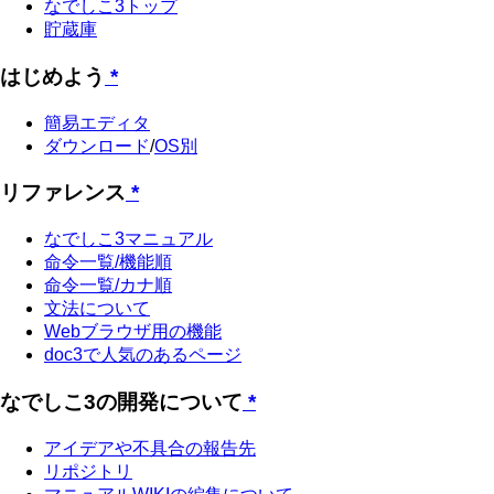
なでしこ3トップ
貯蔵庫
はじめよう
*
簡易エディタ
ダウンロード
/
OS別
リファレンス
*
なでしこ3マニュアル
命令一覧/機能順
命令一覧/カナ順
文法について
Webブラウザ用の機能
doc3で人気のあるページ
なでしこ3の開発について
*
アイデアや不具合の報告先
リポジトリ