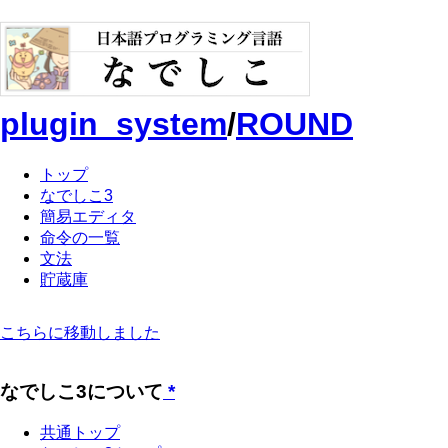
plugin_system
/
ROUND
トップ
なでしこ3
簡易エディタ
命令の一覧
文法
貯蔵庫
こちらに移動しました
なでしこ3について
*
共通トップ