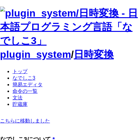
plugin_system
/
日時変換
トップ
なでしこ3
簡易エディタ
命令の一覧
文法
貯蔵庫
こちらに移動しました
なでしこ3について
*