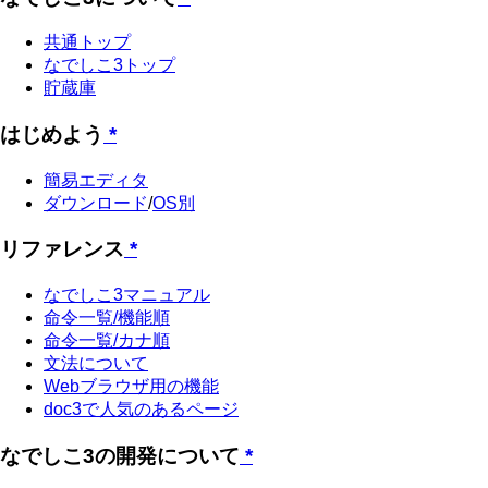
共通トップ
なでしこ3トップ
貯蔵庫
はじめよう
*
簡易エディタ
ダウンロード
/
OS別
リファレンス
*
なでしこ3マニュアル
命令一覧/機能順
命令一覧/カナ順
文法について
Webブラウザ用の機能
doc3で人気のあるページ
なでしこ3の開発について
*