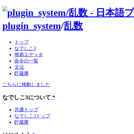
plugin_system
/
乱数
トップ
なでしこ3
簡易エディタ
命令の一覧
文法
貯蔵庫
こちらに移動しました
なでしこ3について
*
共通トップ
なでしこ3トップ
貯蔵庫