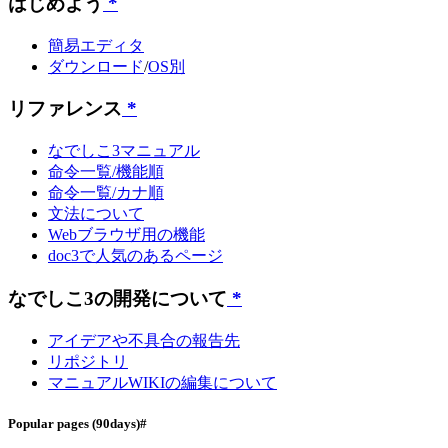
はじめよう
*
簡易エディタ
ダウンロード
/
OS別
リファレンス
*
なでしこ3マニュアル
命令一覧/機能順
命令一覧/カナ順
文法について
Webブラウザ用の機能
doc3で人気のあるページ
なでしこ3の開発について
*
アイデアや不具合の報告先
リポジトリ
マニュアルWIKIの編集について
Popular pages
(90days)
#