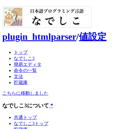
plugin_htmlparser
/
値設定
トップ
なでしこ3
簡易エディタ
命令の一覧
文法
貯蔵庫
こちらに移動しました
なでしこ3について
*
共通トップ
なでしこ3トップ