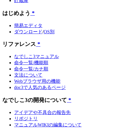
貯蔵庫
はじめよう
*
簡易エディタ
ダウンロード
/
OS別
リファレンス
*
なでしこ3マニュアル
命令一覧/機能順
命令一覧/カナ順
文法について
Webブラウザ用の機能
doc3で人気のあるページ
なでしこ3の開発について
*
アイデアや不具合の報告先
リポジトリ
マニュアルWIKIの編集について