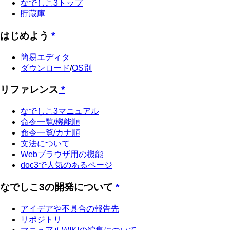
なでしこ3トップ
貯蔵庫
はじめよう
*
簡易エディタ
ダウンロード
/
OS別
リファレンス
*
なでしこ3マニュアル
命令一覧/機能順
命令一覧/カナ順
文法について
Webブラウザ用の機能
doc3で人気のあるページ
なでしこ3の開発について
*
アイデアや不具合の報告先
リポジトリ