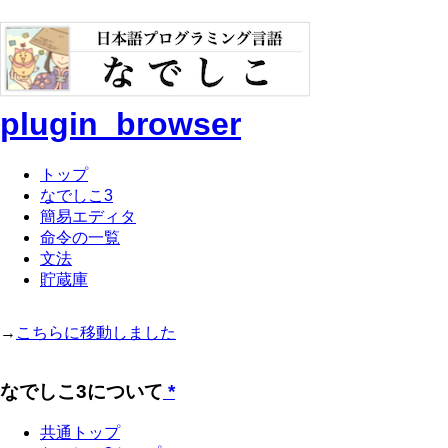
plugin_browser
トップ
なでしこ3
簡易エディタ
命令の一覧
文法
貯蔵庫
→
こちらに移動しました
なでしこ3について
*
共通トップ