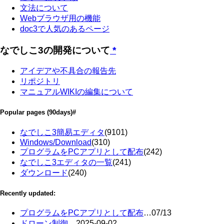
文法について
Webブラウザ用の機能
doc3で人気のあるページ
なでしこ3の開発について
*
アイデアや不具合の報告先
リポジトリ
マニュアルWIKIの編集について
Popular pages
(90days)
#
なでしこ3簡易エディタ
(9101)
Windows/Download
(310)
プログラムをPCアプリとして配布
(242)
なでしこ3エディタの一覧
(241)
ダウンロード
(240)
Recently updated:
プログラムをPCアプリとして配布
…
07/13
ドローン制御
…
2025-09-02