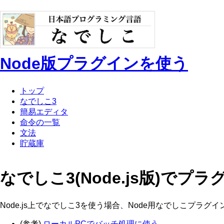
Node版プラグインを使う
トップ
なでしこ3
簡易エディタ
命令の一覧
文法
貯蔵庫
なでしこ3(Node.js版)でプ
Node.js上でなでしこ3を使う場合、Node用なでしこプラ
(参考)
ローカルPCでバッチ処理に使う