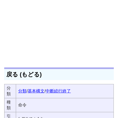
戻る (もどる)
分
分類
/
基本構文
/
中断続行終了
類
種
命令
類
引