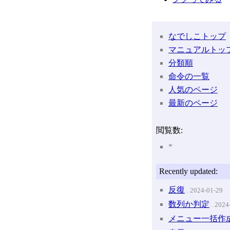
なでしこトップ
マニュアルトッ
分類順
命令の一覧
人気のページ
最新のページ
閲覧数:
*
Recently updated:
反復
2024-01-29
…
数列か判定
2024
…
メニュー一括作