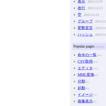
表示
2023-12-25
…
改行
2023-12-25
…
空
2023-12-25
…
グループ
2023-12
…
変数宣言
2023-12
…
ハッシュ
2023-12
…
Popular pages
(90days)
#
命令の一覧
(156)
CSV取得
(154)
エディタ
(115)
MML変換
(99)
分類
(85)
起動
(82)
イメージ
(73)
画像表示
(69)