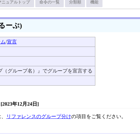
マニュアルトップ
命令の一覧
分類順
機能
るーぷ)
テム
/
宣言
プ（グループ名）』でグループを宣言する
）[2023年12月24日]
は、
リファレンスのグループ分け
の項目をご覧ください。