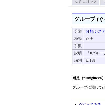
なでしこトップ
グループ (ぐ
分類
分類
/
シス
種類
命令
引数
説明
『■グルー
識別
id:188
補足（fushigineko
グループに関して
ググってみる