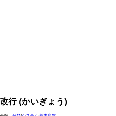
改行 (かいぎょう)
分類
分類
/
システム
/
基本変数