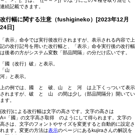
～、＞、[、] は、｛[～～＞]｝のようにこの４種を取り混ぜて
連続記載できます。
改行幅に関する注意（fushigineko）[2023年12月
24日]
「表示」命令では実行後改行されますが、表示される内容で上
記の改行記号を用いた改行幅と、「表示」命令実行後の改行幅
は後者の方がシステム変数「部品間隔」の分だけ広いです。
「國｛改行｝破」と表示。

「山

上の例では、國 と 破、山 と 河 は上下くっついて表示
されますが、破 と 山 の間は少し（部品間隔分）開いてい
ます。
{改行}による改行幅は文字の高さです。文字の高さは
A=「國」の文字高さ取得 のようにして得られます。文字の
高さは、文字のフォントやサイズを変更すると自動的に設定さ
れます。変更の方法は
表示
のページにあるkujiraさんの解説を