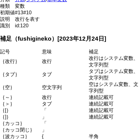
種類
変数
初期値
#13#10
説明
改行を表す
識別
id:120
補足（fushigineko）[2023年12月24日]
記号
意味
補足
改行はシステム変数、
｛改行｝
改行
文字列型
タブはシステム変数、
｛タブ｝
タブ
文字列型
空はシステム変数、文
｛空｝
空文字列
字列型
｛～｝
改行
連続記載可
｛＞｝
タブ
連続記載可
｛[｝
「
連続記載可
｛]｝
」
連続記載可
｛カッコ｝
「
｛カッコ閉じ｝
」
｛波カッコ｝
{
半角