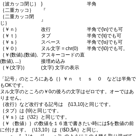
｛波カッコ閉じ｝
}
半角
｛二重カッコ｝
『
｛二重カッコ閉
』
じ｝
｛￥ｎ｝
改行
半角で{\n}でも可
｛￥ｔ｝
タブ
半角で{\t}でも可
｛￥ｓ｝
スペース
半角で{\s}でも可
｛￥０｝
ヌル文字 = chr(0)
半角で{\0}でも可。
｛￥(数値),(数値),
アスキーコードの直
(数値), ...｝
接埋め込み
｛￥(文字)｝
(文字) 文字の表示
「記号」のところにある｛｝￥ｎ ｔ ｓ ０ などは半角で
もOKです。
ヌル文字のところの￥0の後ろの文字はゼロです。オーではあ
りません。
｛改行｝など改行する記号は {\13,10}と同じです。
｛タブ｝は {\9}と同じです。
｛￥ｓ｝は｛\32｝と同じです。
｛￥（数値）｝の数値を１６進で書きたい時には$を数値の前
に付けます。｛\13,10｝は｛\$D,$A｝と同じ。