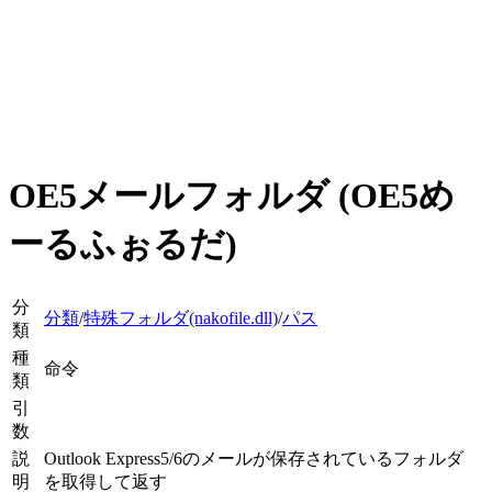
OE5メールフォルダ (OE5め
ーるふぉるだ)
分
分類
/
特殊フォルダ(nakofile.dll)
/
パス
類
種
命令
類
引
数
説
Outlook Express5/6のメールが保存されているフォルダ
明
を取得して返す