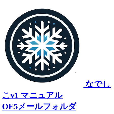
なでし
こv1 マニュアル
OE5メールフォルダ