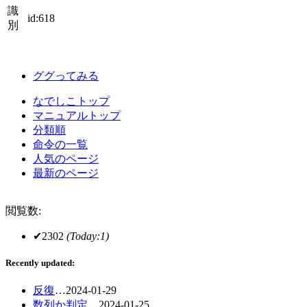
識
id:618
別
ググってみる
なでしこトップ
マニュアルトップ
分類順
命令の一覧
人気のページ
最新のページ
閲覧数:
✔2302
(Today:1)
Recently updated:
反復
…
2024-01-29
数列か判定
…
2024-01-25