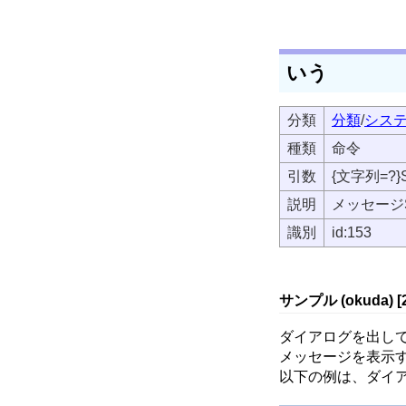
いう
分類
分類
/
シス
種類
命令
引数
{文字列=?
説明
メッセージ
識別
id:153
サンプル (okuda) [
ダイアログを出し
メッセージを表示す
以下の例は、ダイ