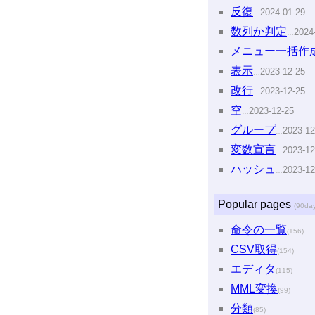
反復
2024-01-29
…
数列か判定
2024
…
メニュー一括作
表示
2023-12-25
…
改行
2023-12-25
…
空
2023-12-25
…
グループ
2023-12
…
変数宣言
2023-12
…
ハッシュ
2023-12
…
Popular pages
(90day
命令の一覧
(156)
CSV取得
(154)
エディタ
(115)
MML変換
(99)
分類
(85)