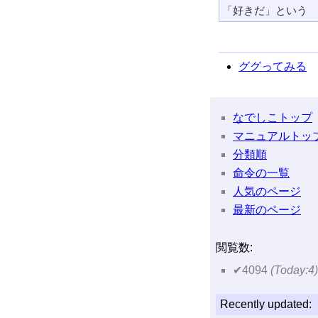
ググってみる
なでしこトップ
マニュアルトッ
分類順
命令の一覧
人気のページ
最新のページ
閲覧数:
✔4094
(Today:4)
Recently updated: