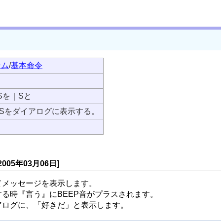
テム
/
基本命令
}Sを｜Sと
Sをダイアログに表示する。
2005年03月06日]
てメッセージを表示します。
る時『言う』にBEEP音がプラスされます。
アログに、「好きだ」と表示します。