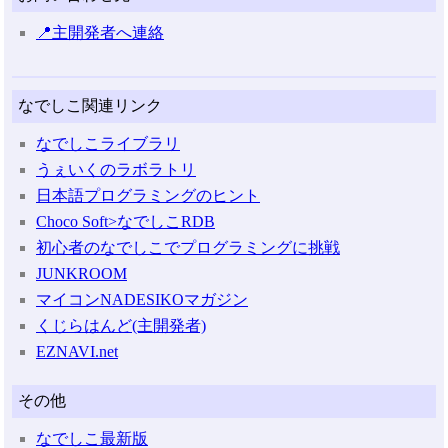
📍主開発者へ連絡
なでしこ関連リンク
なでしこライブラリ
うぇいくのラボラトリ
日本語プログラミングのヒント
Choco Soft>なでしこRDB
初心者のなでしこでプログラミングに挑戦
JUNKROOM
マイコンNADESIKOマガジン
くじらはんど(主開発者)
EZNAVI.net
その他
なでしこ最新版