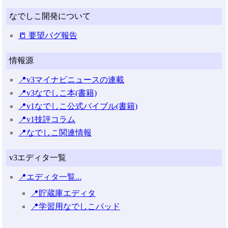
なでしこ開発について
📒 要望バグ報告
情報源
📍v3マイナビニュースの連載
📍v3なでしこ本(書籍)
📍v1なでしこ公式バイブル(書籍)
📍v1技評コラム
📍なでしこ関連情報
v3エディタ一覧
📍エディタ一覧...
📍貯蔵庫エディタ
📍学習用なでしこパッド