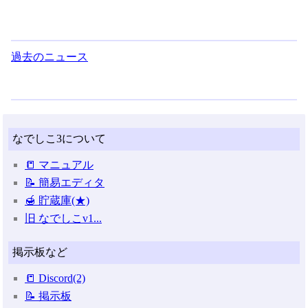
過去のニュース
なでしこ3について
📒 マニュアル
📝 簡易エディタ
🍯 貯蔵庫(★)
旧 なでしこv1...
掲示板など
📒 Discord(2)
📝 掲示板