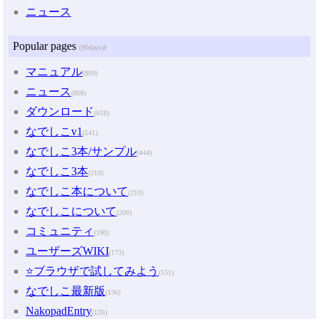
ニュース
Popular pages
(90days)
#
マニュアル
(809)
ニュース
(808)
ダウンロード
(618)
なでしこv1
(541)
なでしこ3本/サンプル
(444)
なでしこ3本
(210)
なでしこ本について
(210)
なでしこについて
(200)
コミュニティ
(190)
ユーザーズWIKI
(173)
⭐ブラウザで試してみよう
(151)
なでしこ最新版
(136)
NakopadEntry
(126)