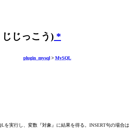
ちくじじっこう)
*
plugin_mysql
>
MySQL
Lを実行し、変数『対象』に結果を得る。INSERT句の場合は『対象[