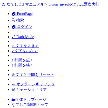
📖 なでしこ3 マニュアル
>
plugin_mysql
/
MYSQL逐次実行
🏠 FrontPage
🔍 検索
🏠 ログイン
🌙 Dark Mode
⊕ 文字を大きく
⊖ 文字を小さく
↕ 行間を広く
↕ 行間を狭く
⊚ 文字と行間をリセット
📴 オフラインキャッシュ
🗑 キャッシュクリア
🏡全体トップページ
なでしこ3個別トップ