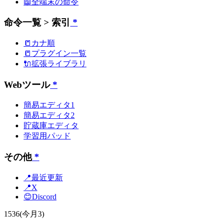
📖全端末の命令
命令一覧 > 索引
*
📒カナ順
📒プラグイン一覧
🔌拡張ライブラリ
Webツール
*
簡易エディタ1
簡易エディタ2
貯蔵庫エディタ
学習用パッド
その他
*
📍最近更新
📍X
😊Discord
1536
(今月3)