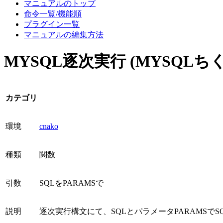
マニュアルのトップ
命令一覧/機能順
プラグイン一覧
マニュアルの編集方法
MYSQL逐次実行 (MYSQL
カテゴリ
環境
cnako
種類
関数
引数
SQLをPARAMSで
説明
逐次実行構文にて、SQLとパラメータPARAMSでSQ