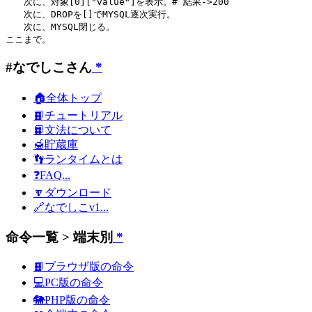
　　次に、対象[0]["value"]を表示。# 結果->200

　　次に、DROPを[]でMYSQL逐次実行。

　　次に、MYSQL閉じる。

#なでしこさん
*
🏠全体トップ
📙チュートリアル
📙文法について
🍯貯蔵庫
👣ランタイムとは
❓FAQ...
🔽ダウンロード
🔗なでしこv1...
命令一覧 > 端末別
*
📙ブラウザ版の命令
💻PC版の命令
🐘PHP版の命令