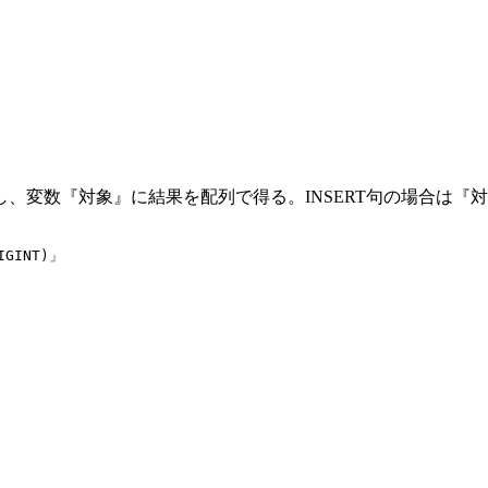
変数『対象』に結果を配列で得る。INSERT句の場合は『対象[in
IGINT)」
