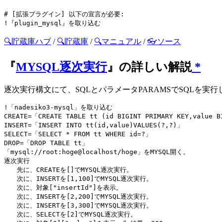
# [拡張プラグイン] 以下の宣言が必要:

🔍貯蔵庫ハブ
/
🔍貯蔵庫
/
🔍マニュアル
/
👓ソース
『
MYSQL逐次実行
』の詳しい解説
*
逐次実行構文にて、SQLとパラメータPARAMSでSQLを実行し、
!「nadesiko3-mysql」を取り込む

CREATE=「CREATE TABLE tt (id BIGINT PRIMARY KEY,value B
INSERT=「INSERT INTO tt(id,value)VALUES(?,?)」

SELECT=「SELECT * FROM tt WHERE id=?」

DROP=「DROP TABLE tt」

「mysql://root:hoge@localhost/hoge」をMYSQL開く。

逐次実行

　　先に、CREATEを[]でMYSQL逐次実行。

　　次に、INSERTを[1,100]でMYSQL逐次実行。

　　次に、対象["insertId"]を表示。

　　次に、INSERTを[2,200]でMYSQL逐次実行。

　　次に、INSERTを[3,300]でMYSQL逐次実行。

　　次に、SELECTを[2]でMYSQL逐次実行。
