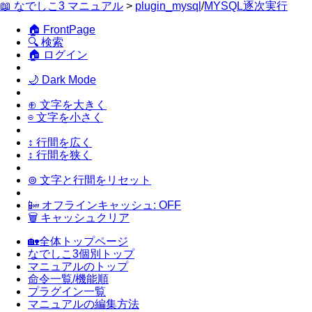
📖 なでしこ3 マニュアル
>
plugin_mysql
/
MYSQL逐次実行
🏠 FrontPage
🔍 検索
🏠 ログイン
🌙 Dark Mode
⊕ 文字を大きく
⊖ 文字を小さく
↕ 行間を広く
↕ 行間を狭く
⊚ 文字と行間をリセット
📴 オフラインキャッシュ: OFF
🗑 キャッシュクリア
🏡全体トップページ
なでしこ3個別トップ
マニュアルのトップ
命令一覧/機能順
プラグイン一覧
マニュアルの編集方法