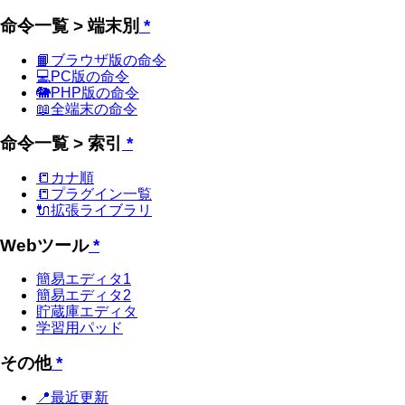
命令一覧 > 端末別
*
📙ブラウザ版の命令
💻PC版の命令
🐘PHP版の命令
📖全端末の命令
命令一覧 > 索引
*
📒カナ順
📒プラグイン一覧
🔌拡張ライブラリ
Webツール
*
簡易エディタ1
簡易エディタ2
貯蔵庫エディタ
学習用パッド
その他
*
📍最近更新