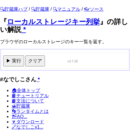
🔍貯蔵庫ハブ
/
🔍貯蔵庫
/
🔍マニュアル
/
👓ソース
『
ローカルストレージキー列挙
』の詳し
い解説
*
ブラウザのローカルストレージのキー一覧を返す。
▶ 実行
クリア
v3.7.20
#なでしこさん
*
🏠全体トップ
📙チュートリアル
📙文法について
🍯貯蔵庫
👣ランタイムとは
❓FAQ...
🔽ダウンロード
🔗なでしこv1...