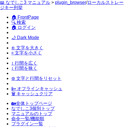
📖 なでしこ3 マニュアル
>
plugin_browser
/
ローカルストレー
ジキー列挙
🏠 FrontPage
🔍 検索
🏠 ログイン
🌙 Dark Mode
⊕ 文字を大きく
⊖ 文字を小さく
↕ 行間を広く
↕ 行間を狭く
⊚ 文字と行間をリセット
📴 オフラインキャッシュ
🗑 キャッシュクリア
🏡全体トップページ
なでしこ3個別トップ
マニュアルのトップ
命令一覧/機能順
プラグイン一覧