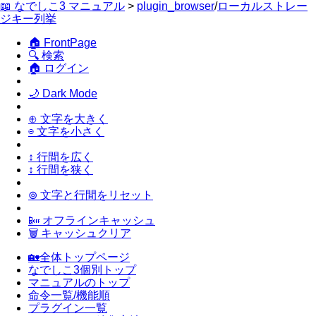
📖 なでしこ3 マニュアル
>
plugin_browser
/
ローカルストレー
ジキー列挙
🏠 FrontPage
🔍 検索
🏠 ログイン
🌙 Dark Mode
⊕ 文字を大きく
⊖ 文字を小さく
↕ 行間を広く
↕ 行間を狭く
⊚ 文字と行間をリセット
📴 オフラインキャッシュ
🗑 キャッシュクリア
🏡全体トップページ
なでしこ3個別トップ
マニュアルのトップ
命令一覧/機能順
プラグイン一覧