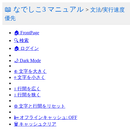
📖 なでしこ3 マニュアル
>
文法
/
実行速度
優先
🏠 FrontPage
🔍 検索
🏠 ログイン
🌙 Dark Mode
⊕ 文字を大きく
⊖ 文字を小さく
↕ 行間を広く
↕ 行間を狭く
⊚ 文字と行間をリセット
📴 オフラインキャッシュ: OFF
🗑 キャッシュクリア