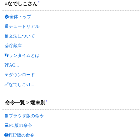
*
#なでしこさん
🏠全体トップ
📙チュートリアル
📙文法について
🍯貯蔵庫
👣ランタイムとは
❓FAQ...
🔽ダウンロード
🔗なでしこv1...
*
命令一覧 > 端末別
📙ブラウザ版の命令
💻PC版の命令
🐘PHP版の命令