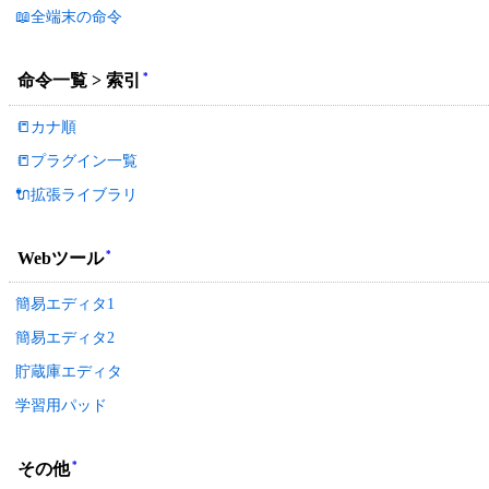
📖全端末の命令
*
命令一覧 > 索引
📒カナ順
📒プラグイン一覧
🔌拡張ライブラリ
*
Webツール
簡易エディタ1
簡易エディタ2
貯蔵庫エディタ
学習用パッド
*
その他