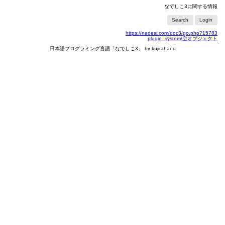
なでしこ3に関する情報
Search
Login
https://nadesi.com/doc3/go.php?15783
plugin_system/空オブジェクト
日本語プログラミング言語「なでしこ3」 by kujirahand