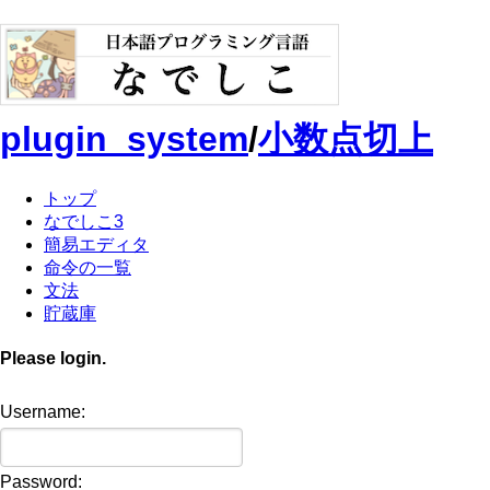
plugin_system
/
小数点切上
トップ
なでしこ3
簡易エディタ
命令の一覧
文法
貯蔵庫
Please login.
Username:
Password: