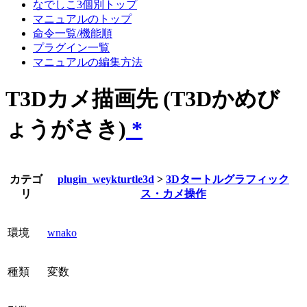
なでしこ3個別トップ
マニュアルのトップ
命令一覧/機能順
プラグイン一覧
マニュアルの編集方法
T3Dカメ描画先 (T3Dかめび
ょうがさき)
*
カテゴ
plugin_weykturtle3d
>
3Dタートルグラフィック
リ
ス・カメ操作
環境
wnako
種類
変数