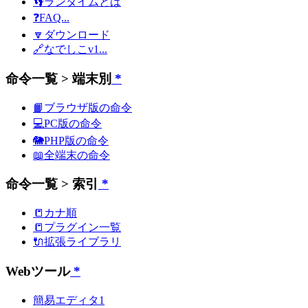
👣ランタイムとは
❓FAQ...
🔽ダウンロード
🔗なでしこv1...
命令一覧 > 端末別
*
📙ブラウザ版の命令
💻PC版の命令
🐘PHP版の命令
📖全端末の命令
命令一覧 > 索引
*
📒カナ順
📒プラグイン一覧
🔌拡張ライブラリ
Webツール
*
簡易エディタ1