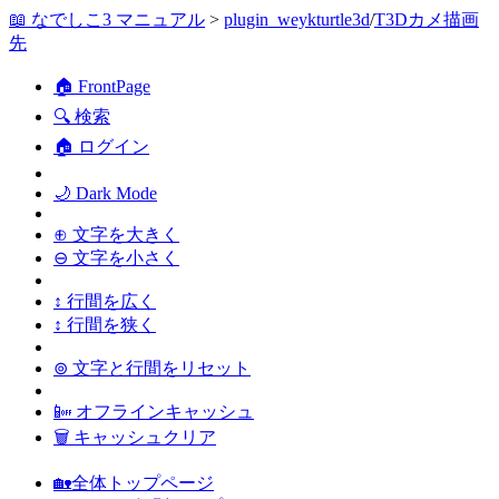
📖 なでしこ3 マニュアル
>
plugin_weykturtle3d
/
T3Dカメ描画
先
🏠 FrontPage
🔍 検索
🏠 ログイン
🌙 Dark Mode
⊕ 文字を大きく
⊖ 文字を小さく
↕ 行間を広く
↕ 行間を狭く
⊚ 文字と行間をリセット
📴 オフラインキャッシュ
🗑 キャッシュクリア
🏡全体トップページ