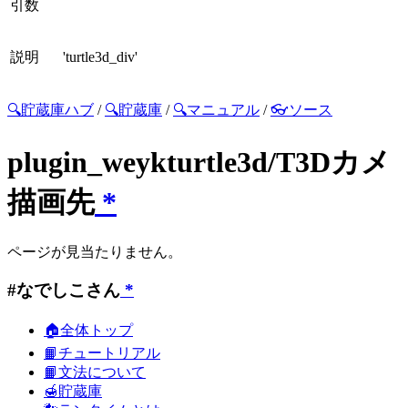
引数
説明
'turtle3d_div'
🔍貯蔵庫ハブ
/
🔍貯蔵庫
/
🔍マニュアル
/
👓ソース
plugin_weykturtle3d/T3Dカメ
描画先
*
ページが見当たりません。
#なでしこさん
*
🏠全体トップ
📙チュートリアル
📙文法について
🍯貯蔵庫