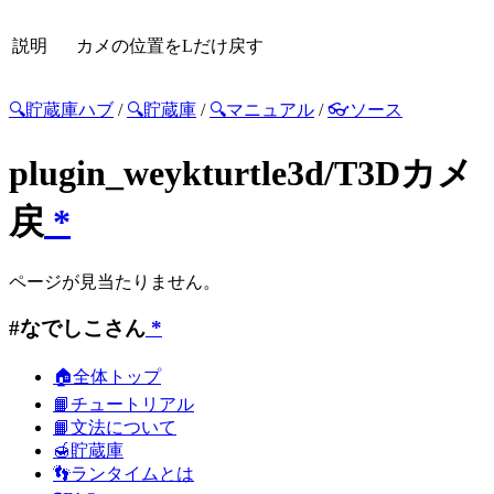
説明
カメの位置をLだけ戻す
🔍貯蔵庫ハブ
/
🔍貯蔵庫
/
🔍マニュアル
/
👓ソース
plugin_weykturtle3d/T3Dカメ
戻
*
ページが見当たりません。
#なでしこさん
*
🏠全体トップ
📙チュートリアル
📙文法について
🍯貯蔵庫
👣ランタイムとは