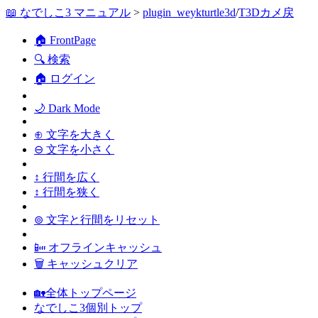
📖 なでしこ3 マニュアル
>
plugin_weykturtle3d
/
T3Dカメ戻
🏠 FrontPage
🔍 検索
🏠 ログイン
🌙 Dark Mode
⊕ 文字を大きく
⊖ 文字を小さく
↕ 行間を広く
↕ 行間を狭く
⊚ 文字と行間をリセット
📴 オフラインキャッシュ
🗑 キャッシュクリア
🏡全体トップページ
なでしこ3個別トップ