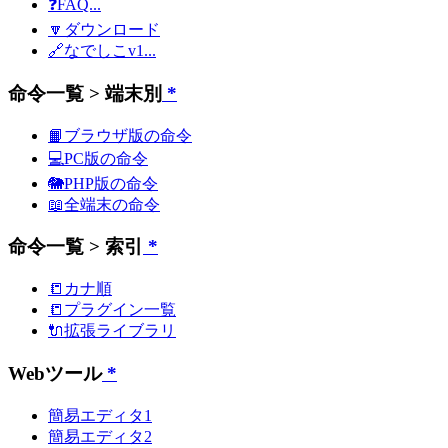
❓FAQ...
🔽ダウンロード
🔗なでしこv1...
命令一覧 > 端末別
*
📙ブラウザ版の命令
💻PC版の命令
🐘PHP版の命令
📖全端末の命令
命令一覧 > 索引
*
📒カナ順
📒プラグイン一覧
🔌拡張ライブラリ
Webツール
*
簡易エディタ1
簡易エディタ2