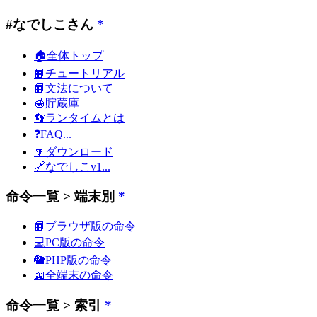
#なでしこさん
*
🏠全体トップ
📙チュートリアル
📙文法について
🍯貯蔵庫
👣ランタイムとは
❓FAQ...
🔽ダウンロード
🔗なでしこv1...
命令一覧 > 端末別
*
📙ブラウザ版の命令
💻PC版の命令
🐘PHP版の命令
📖全端末の命令
命令一覧 > 索引
*