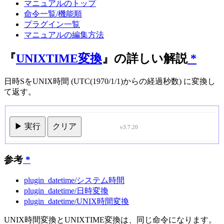
マニュアルのトップ
命令一覧/機能順
プラグイン一覧
マニュアルの編集方法
『
UNIXTIME変換
』の詳しい解説
*
日時SをUNIX時間 (UTC(1970/1/1)からの経過秒数) に変換し
て返す。
▶ 実行
クリア
v3.7.20
参考
*
plugin_datetime/システム時間
plugin_datetime/日時変換
plugin_datetime/UNIX時間変換
UNIX時間変換とUNIXTIME変換は、同じ命令になります。