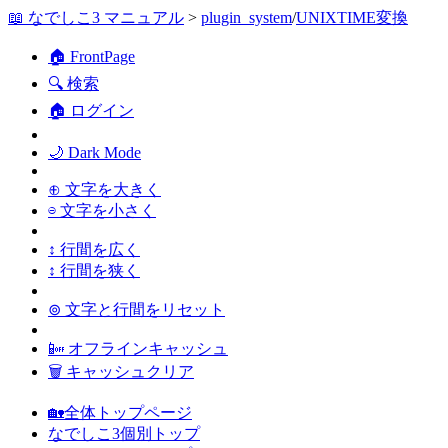
📖 なでしこ3 マニュアル
>
plugin_system
/
UNIXTIME変換
🏠 FrontPage
🔍 検索
🏠 ログイン
🌙 Dark Mode
⊕ 文字を大きく
⊖ 文字を小さく
↕ 行間を広く
↕ 行間を狭く
⊚ 文字と行間をリセット
📴 オフラインキャッシュ
🗑 キャッシュクリア
🏡全体トップページ
なでしこ3個別トップ