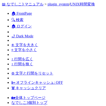
📖 なでしこ3 マニュアル
>
plugin_system
/
UNIX時間変換
🏠 FrontPage
🔍 検索
🏠 ログイン
🌙 Dark Mode
⊕ 文字を大きく
⊖ 文字を小さく
↕ 行間を広く
↕ 行間を狭く
⊚ 文字と行間をリセット
📴 オフラインキャッシュ: OFF
🗑 キャッシュクリア
🏡全体トップページ
なでしこ3個別トップ