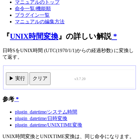
マニュアルのトップ
命令一覧/機能順
プラグイン一覧
マニュアルの編集方法
『
UNIX時間変換
』の詳しい解説
*
日時SをUNIX時間 (UTC(1970/1/1)からの経過秒数) に変換し
て返す。
▶ 実行
クリア
v3.7.20
参考
*
plugin_datetime/システム時間
plugin_datetime/日時変換
plugin_datetime/UNIXTIME変換
UNIX時間変換とUNIXTIME変換は、同じ命令になります。