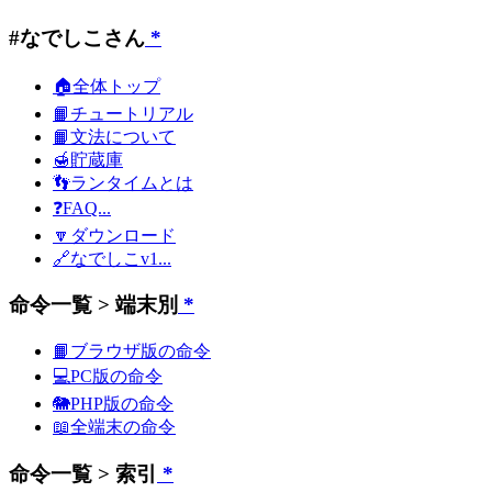
#なでしこさん
*
🏠全体トップ
📙チュートリアル
📙文法について
🍯貯蔵庫
👣ランタイムとは
❓FAQ...
🔽ダウンロード
🔗なでしこv1...
命令一覧 > 端末別
*
📙ブラウザ版の命令
💻PC版の命令
🐘PHP版の命令
📖全端末の命令
命令一覧 > 索引
*