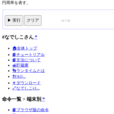
円周率を表す。
▶ 実行
クリア
v3.7.20
#なでしこさん
*
🏠全体トップ
📙チュートリアル
📙文法について
🍯貯蔵庫
👣ランタイムとは
❓FAQ...
🔽ダウンロード
🔗なでしこv1...
命令一覧 > 端末別
*
📙ブラウザ版の命令