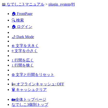
📖 なでしこ3 マニュアル
>
plugin_system
/
PI
🏠 FrontPage
🔍 検索
🏠 ログイン
🌙 Dark Mode
⊕ 文字を大きく
⊖ 文字を小さく
↕ 行間を広く
↕ 行間を狭く
⊚ 文字と行間をリセット
📴 オフラインキャッシュ: OFF
🗑 キャッシュクリア
🏡全体トップページ
なでしこ3個別トップ