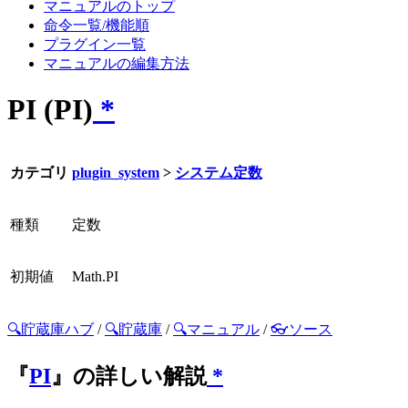
マニュアルのトップ
命令一覧/機能順
プラグイン一覧
マニュアルの編集方法
PI (PI)
*
カテゴリ
plugin_system
>
システム定数
種類
定数
初期値
Math.PI
🔍貯蔵庫ハブ
/
🔍貯蔵庫
/
🔍マニュアル
/
👓ソース
『
PI
』の詳しい解説
*