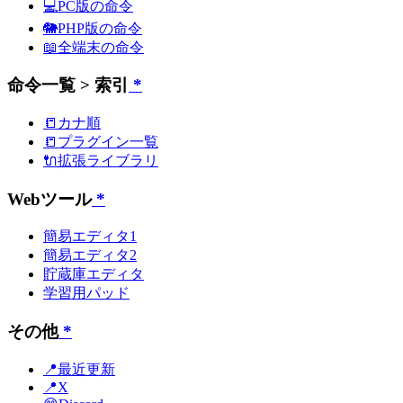
💻PC版の命令
🐘PHP版の命令
📖全端末の命令
命令一覧 > 索引
*
📒カナ順
📒プラグイン一覧
🔌拡張ライブラリ
Webツール
*
簡易エディタ1
簡易エディタ2
貯蔵庫エディタ
学習用パッド
その他
*
📍最近更新
📍X