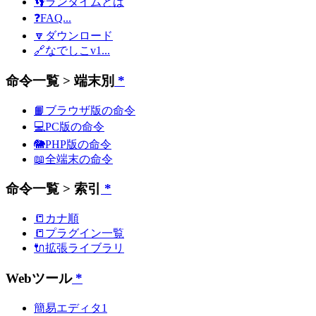
👣ランタイムとは
❓FAQ...
🔽ダウンロード
🔗なでしこv1...
命令一覧 > 端末別
*
📙ブラウザ版の命令
💻PC版の命令
🐘PHP版の命令
📖全端末の命令
命令一覧 > 索引
*
📒カナ順
📒プラグイン一覧
🔌拡張ライブラリ
Webツール
*
簡易エディタ1