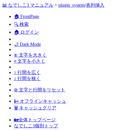
📖 なでしこ3 マニュアル
>
plugin_system
/
表列挿入
🏠 FrontPage
🔍 検索
🏠 ログイン
🌙 Dark Mode
⊕ 文字を大きく
⊖ 文字を小さく
↕ 行間を広く
↕ 行間を狭く
⊚ 文字と行間をリセット
📴 オフラインキャッシュ
🗑 キャッシュクリア
🏡全体トップページ
なでしこ3個別トップ