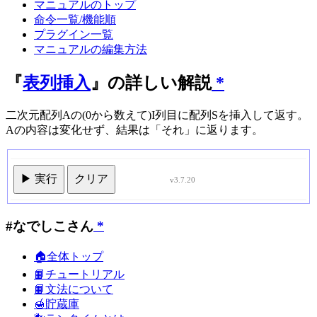
マニュアルのトップ
命令一覧/機能順
プラグイン一覧
マニュアルの編集方法
『
表列挿入
』の詳しい解説
*
二次元配列Aの(0から数えて)I列目に配列Sを挿入して返す。
Aの内容は変化せず、結果は「それ」に返ります。
▶ 実行
クリア
v3.7.20
#なでしこさん
*
🏠全体トップ
📙チュートリアル
📙文法について
🍯貯蔵庫