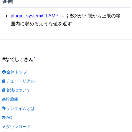
参照
plugin_system/CLAMP
--- 引数Xが下限から上限の範
囲内に収めるような値を返す
*
#なでしこさん
🏠全体トップ
📙チュートリアル
📙文法について
🍯貯蔵庫
👣ランタイムとは
❓FAQ...
🔽ダウンロード