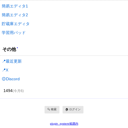
簡易エディタ1
簡易エディタ2
貯蔵庫エディタ
学習用パッド
*
その他
📍最近更新
📍X
😊Discord
1494
(今月6)
🔍 検索
🏠 ログイン
plugin_system/範囲内