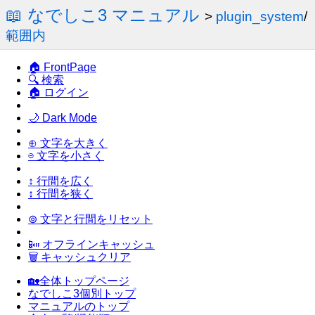
📖 なでしこ3 マニュアル
>
plugin_system
/
範囲内
🏠 FrontPage
🔍 検索
🏠 ログイン
🌙 Dark Mode
⊕ 文字を大きく
⊖ 文字を小さく
↕ 行間を広く
↕ 行間を狭く
⊚ 文字と行間をリセット
📴 オフラインキャッシュ
🗑 キャッシュクリア
🏡全体トップページ
なでしこ3個別トップ
マニュアルのトップ