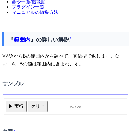
命令一覧/機能順
プラグイン一覧
マニュアルの編集方法
『
範囲内
』の詳しい解説
*
VがAからBの範囲内かを調べて、真偽型で返します。な
お、A、Bの値は範囲内に含まれます。
サンプル
*
▶ 実行
クリア
v3.7.20
*