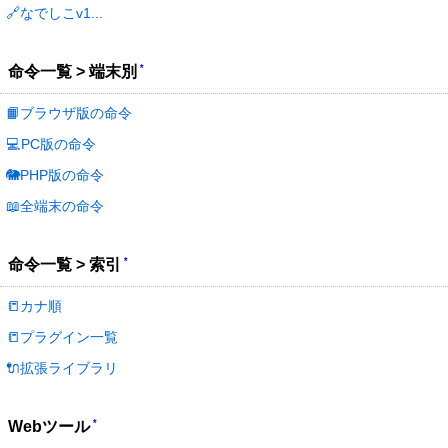
🔗なでしこv1...
*
命令一覧 > 端末別
📙ブラウザ版の命令
💻PC版の命令
🐘PHP版の命令
📖全端末の命令
*
命令一覧 > 索引
📒カナ順
📒プラグイン一覧
🔌拡張ライブラリ
*
Webツール