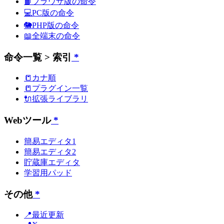
📙ブラウザ版の命令
💻PC版の命令
🐘PHP版の命令
📖全端末の命令
命令一覧 > 索引
*
📒カナ順
📒プラグイン一覧
🔌拡張ライブラリ
Webツール
*
簡易エディタ1
簡易エディタ2
貯蔵庫エディタ
学習用パッド
その他
*
📍最近更新