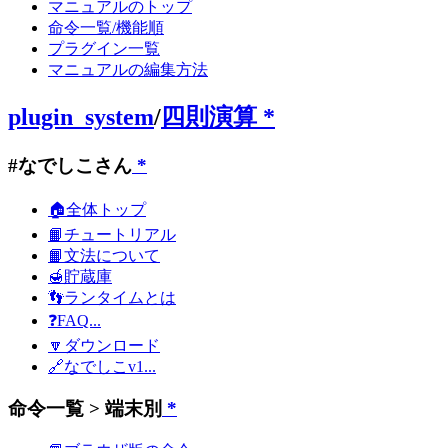
マニュアルのトップ
命令一覧/機能順
プラグイン一覧
マニュアルの編集方法
plugin_system
/
四則演算
*
#なでしこさん
*
🏠全体トップ
📙チュートリアル
📙文法について
🍯貯蔵庫
👣ランタイムとは
❓FAQ...
🔽ダウンロード
🔗なでしこv1...
命令一覧 > 端末別
*