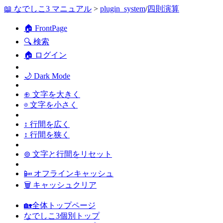
📖 なでしこ3 マニュアル
>
plugin_system
/
四則演算
🏠 FrontPage
🔍 検索
🏠 ログイン
🌙 Dark Mode
⊕ 文字を大きく
⊖ 文字を小さく
↕ 行間を広く
↕ 行間を狭く
⊚ 文字と行間をリセット
📴 オフラインキャッシュ
🗑 キャッシュクリア
🏡全体トップページ
なでしこ3個別トップ