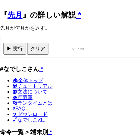
『
先月
』の詳しい解説
*
先月が何月かを返す。
▶ 実行
クリア
v3.7.20
#なでしこさん
*
🏠全体トップ
📙チュートリアル
📙文法について
🍯貯蔵庫
👣ランタイムとは
❓FAQ...
🔽ダウンロード
🔗なでしこv1...
命令一覧 > 端末別
*