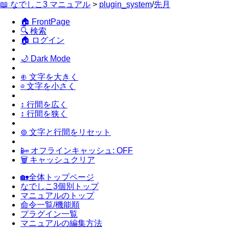
📖 なでしこ3 マニュアル
>
plugin_system
/
先月
🏠 FrontPage
🔍 検索
🏠 ログイン
🌙 Dark Mode
⊕ 文字を大きく
⊖ 文字を小さく
↕ 行間を広く
↕ 行間を狭く
⊚ 文字と行間をリセット
📴 オフラインキャッシュ: OFF
🗑 キャッシュクリア
🏡全体トップページ
なでしこ3個別トップ
マニュアルのトップ
命令一覧/機能順
プラグイン一覧
マニュアルの編集方法