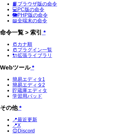
📙ブラウザ版の命令
💻PC版の命令
🐘PHP版の命令
📖全端末の命令
命令一覧 > 索引
*
📒カナ順
📒プラグイン一覧
🔌拡張ライブラリ
Webツール
*
簡易エディタ1
簡易エディタ2
貯蔵庫エディタ
学習用パッド
その他
*
📍最近更新
📍X
😊Discord