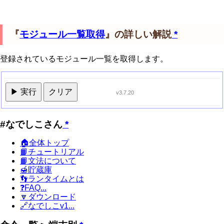
『
モジュール一覧取得
』の詳しい解説
*
登録されているモジュール一覧を取得します。
▶ 実行
クリア
v3.7.20
#なでしこさん
*
🏠全体トップ
📙チュートリアル
📙文法について
🍯貯蔵庫
👣ランタイムとは
❓FAQ...
🔽ダウンロード
🔗なでしこv1...