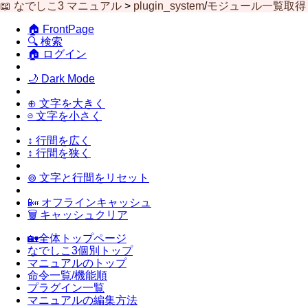
📖 なでしこ3 マニュアル
>
plugin_system
/
モジュール一覧取得
🏠 FrontPage
🔍 検索
🏠 ログイン
🌙 Dark Mode
⊕ 文字を大きく
⊖ 文字を小さく
↕ 行間を広く
↕ 行間を狭く
⊚ 文字と行間をリセット
📴 オフラインキャッシュ
🗑 キャッシュクリア
🏡全体トップページ
なでしこ3個別トップ
マニュアルのトップ
命令一覧/機能順
プラグイン一覧
マニュアルの編集方法