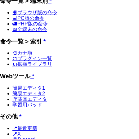
命令一覧 > 端末別
*
📙ブラウザ版の命令
💻PC版の命令
🐘PHP版の命令
📖全端末の命令
命令一覧 > 索引
*
📒カナ順
📒プラグイン一覧
🔌拡張ライブラリ
Webツール
*
簡易エディタ1
簡易エディタ2
貯蔵庫エディタ
学習用パッド
その他
*
📍最近更新
📍X