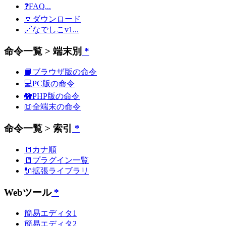
❓FAQ...
🔽ダウンロード
🔗なでしこv1...
命令一覧 > 端末別
*
📙ブラウザ版の命令
💻PC版の命令
🐘PHP版の命令
📖全端末の命令
命令一覧 > 索引
*
📒カナ順
📒プラグイン一覧
🔌拡張ライブラリ
Webツール
*
簡易エディタ1
簡易エディタ2