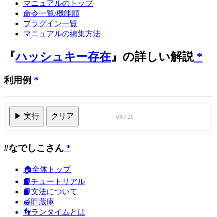
マニュアルのトップ
命令一覧/機能順
プラグイン一覧
マニュアルの編集方法
『
ハッシュキー存在
』の詳しい解説
*
利用例
*
▶ 実行
クリア
v3.7.20
#なでしこさん
*
🏠全体トップ
📙チュートリアル
📙文法について
🍯貯蔵庫
👣ランタイムとは