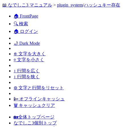
📖 なでしこ3 マニュアル
>
plugin_system
/
ハッシュキー存在
🏠 FrontPage
🔍 検索
🏠 ログイン
🌙 Dark Mode
⊕ 文字を大きく
⊖ 文字を小さく
↕ 行間を広く
↕ 行間を狭く
⊚ 文字と行間をリセット
📴 オフラインキャッシュ
🗑 キャッシュクリア
🏡全体トップページ
なでしこ3個別トップ