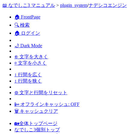
📖 なでしこ3 マニュアル
>
plugin_system
/
ナデシコエンジン
🏠 FrontPage
🔍 検索
🏠 ログイン
🌙 Dark Mode
⊕ 文字を大きく
⊖ 文字を小さく
↕ 行間を広く
↕ 行間を狭く
⊚ 文字と行間をリセット
📴 オフラインキャッシュ: OFF
🗑 キャッシュクリア
🏡全体トップページ
なでしこ3個別トップ