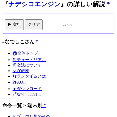
『
ナデシコエンジン
』の詳しい解説
*
▶ 実行
クリア
v3.7.20
#なでしこさん
*
🏠全体トップ
📙チュートリアル
📙文法について
🍯貯蔵庫
👣ランタイムとは
❓FAQ...
🔽ダウンロード
🔗なでしこv1...
命令一覧 > 端末別
*
📙ブラウザ版の命令