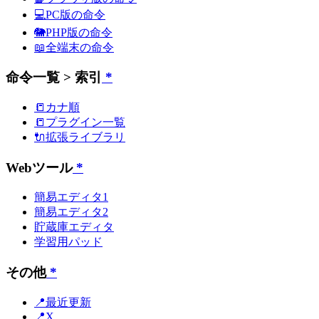
💻PC版の命令
🐘PHP版の命令
📖全端末の命令
命令一覧 > 索引
*
📒カナ順
📒プラグイン一覧
🔌拡張ライブラリ
Webツール
*
簡易エディタ1
簡易エディタ2
貯蔵庫エディタ
学習用パッド
その他
*
📍最近更新
📍X