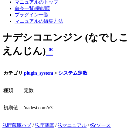
マニュアルのトップ
命令一覧/機能順
プラグイン一覧
マニュアルの編集方法
ナデシコエンジン (なでしこ
えんじん)
*
カテゴリ
plugin_system
>
システム定数
種類
定数
初期値
'nadesi.com/v3'
🔍貯蔵庫ハブ
/
🔍貯蔵庫
/
🔍マニュアル
/
👓ソース