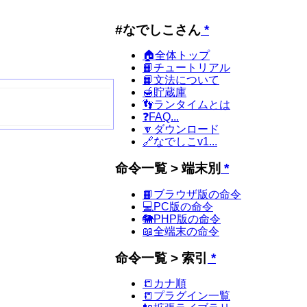
#なでしこさん
*
🏠全体トップ
📙チュートリアル
📙文法について
🍯貯蔵庫
👣ランタイムとは
❓FAQ...
🔽ダウンロード
🔗なでしこv1...
命令一覧 > 端末別
*
📙ブラウザ版の命令
💻PC版の命令
🐘PHP版の命令
📖全端末の命令
命令一覧 > 索引
*
📒カナ順
📒プラグイン一覧