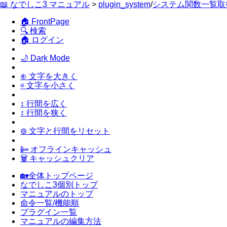
📖 なでしこ3 マニュアル
>
plugin_system
/
システム関数一覧取
🏠 FrontPage
🔍 検索
🏠 ログイン
🌙 Dark Mode
⊕ 文字を大きく
⊖ 文字を小さく
↕ 行間を広く
↕ 行間を狭く
⊚ 文字と行間をリセット
📴 オフラインキャッシュ
🗑 キャッシュクリア
🏡全体トップページ
なでしこ3個別トップ
マニュアルのトップ
命令一覧/機能順
プラグイン一覧
マニュアルの編集方法