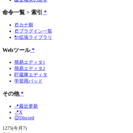
命令一覧 > 索引
*
📒カナ順
📒プラグイン一覧
🔌拡張ライブラリ
Webツール
*
簡易エディタ1
簡易エディタ2
貯蔵庫エディタ
学習用パッド
その他
*
📍最近更新
📍X
😊Discord
1275
(今月7)