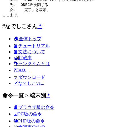
　　先に、ODBC逐次閉じる。

　　次に、「完了」と表示。

#なでしこさん
*
🏠全体トップ
📙チュートリアル
📙文法について
🍯貯蔵庫
👣ランタイムとは
❓FAQ...
🔽ダウンロード
🔗なでしこv1...
命令一覧 > 端末別
*
📙ブラウザ版の命令
💻PC版の命令
🐘PHP版の命令
📖全端末の命令