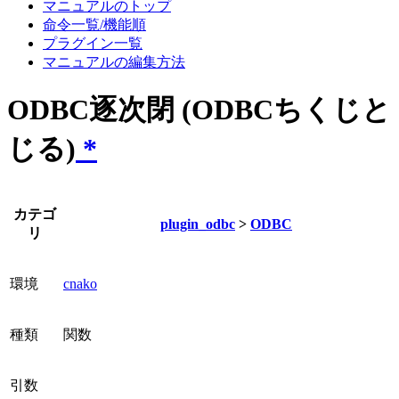
マニュアルのトップ
命令一覧/機能順
プラグイン一覧
マニュアルの編集方法
ODBC逐次閉 (ODBCちくじと
じる)
*
カテゴ
plugin_odbc
>
ODBC
リ
環境
cnako
種類
関数
引数