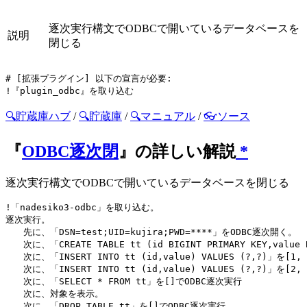
逐次実行構文でODBCで開いているデータベースを
説明
閉じる
# [拡張プラグイン] 以下の宣言が必要:

🔍貯蔵庫ハブ
/
🔍貯蔵庫
/
🔍マニュアル
/
👓ソース
『
ODBC逐次閉
』の詳しい解説
*
逐次実行構文でODBCで開いているデータベースを閉じる
!「nadesiko3-odbc」を取り込む。

逐次実行。

　　先に、「DSN=test;UID=kujira;PWD=****」をODBC逐次開く。

　　次に、「CREATE TABLE tt (id BIGINT PRIMARY KEY,valu
　　次に、「INSERT INTO tt (id,value) VALUES (?,?)」を[1,
　　次に、「INSERT INTO tt (id,value) VALUES (?,?)」を[2,
　　次に、「SELECT * FROM tt」を[]でODBC逐次実行

　　次に、対象を表示。

　　次に、「DROP TABLE tt」を[]でODBC逐次実行。
