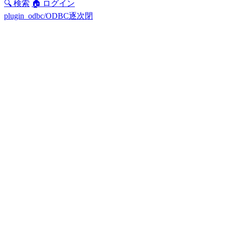
🔍 検索
🏠 ログイン
plugin_odbc/ODBC逐次閉