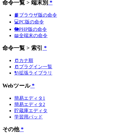
命令一覧 > 端末別
*
📙ブラウザ版の命令
💻PC版の命令
🐘PHP版の命令
📖全端末の命令
命令一覧 > 索引
*
📒カナ順
📒プラグイン一覧
🔌拡張ライブラリ
Webツール
*
簡易エディタ1
簡易エディタ2
貯蔵庫エディタ
学習用パッド
その他
*