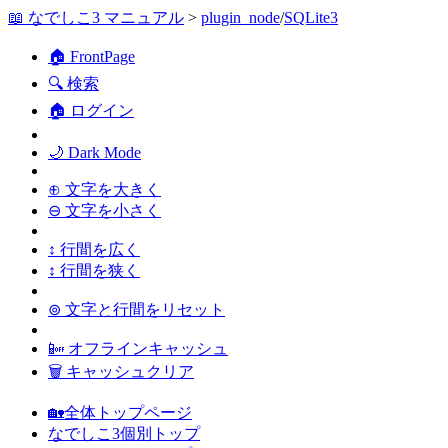
📖 なでしこ3 マニュアル
>
plugin_node
/
SQLite3
🏠 FrontPage
🔍 検索
🏠 ログイン
🌙 Dark Mode
⊕ 文字を大きく
⊖ 文字を小さく
↕ 行間を広く
↕ 行間を狭く
⊚ 文字と行間をリセット
📴 オフラインキャッシュ
🗑 キャッシュクリア
🏡全体トップページ
なでしこ3個別トップ