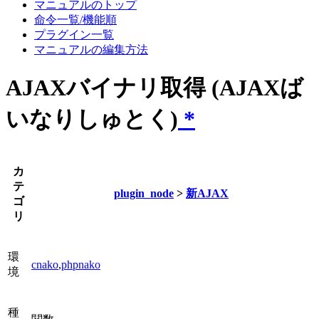
マニュアルのトップ
命令一覧/機能順
プラグイン一覧
マニュアルの編集方法
AJAXバイナリ取得 (AJAXば
いなりしゅとく)
*
カ
テ
plugin_node
>
新AJAX
ゴ
リ
環
cnako
,
phpnako
境
種