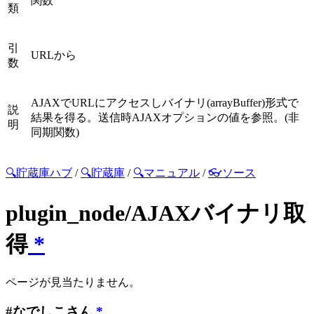
関数
類
引
URLから
数
AJAXでURLにアクセスしバイナリ(arrayBuffer)形式で
説
結果を得る。送信時AJAXオプションの値を参照。(非
明
同期関数)
🔍貯蔵庫ハブ
/
🔍貯蔵庫
/
🔍マニュアル
/
👓ソース
plugin_node/AJAXバイナリ取
得
*
ページが見当たりません。
#なでしこさん
*