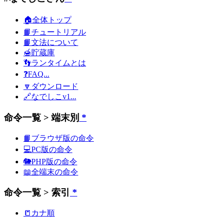
🏠全体トップ
📙チュートリアル
📙文法について
🍯貯蔵庫
👣ランタイムとは
❓FAQ...
🔽ダウンロード
🔗なでしこv1...
命令一覧 > 端末別
*
📙ブラウザ版の命令
💻PC版の命令
🐘PHP版の命令
📖全端末の命令
命令一覧 > 索引
*
📒カナ順