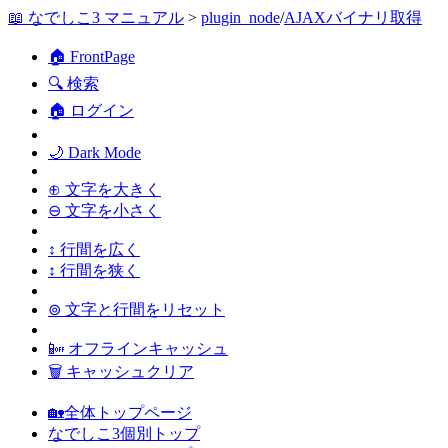
📖 なでしこ3 マニュアル
>
plugin_node
/
AJAXバイナリ取得
🏠 FrontPage
🔍 検索
🏠 ログイン
🌙 Dark Mode
⊕ 文字を大きく
⊖ 文字を小さく
↕ 行間を広く
↕ 行間を狭く
⊚ 文字と行間をリセット
📴 オフラインキャッシュ
🗑 キャッシュクリア
🏡全体トップページ
なでしこ3個別トップ