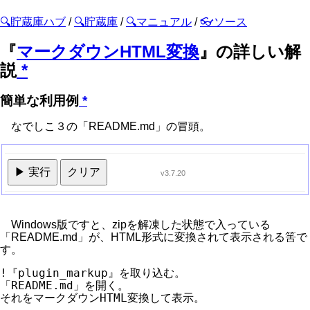
🔍貯蔵庫ハブ
/
🔍貯蔵庫
/
🔍マニュアル
/
👓ソース
『
マークダウンHTML変換
』の詳しい解
説
*
簡単な利用例
*
なでしこ３の「README.md」の冒頭。
▶ 実行
クリア
v3.7.20
Windows版ですと、zipを解凍した状態で入っている
「README.md」が、HTML形式に変換されて表示される筈で
す。
!『plugin_markup』を取り込む。

「README.md」を開く。
