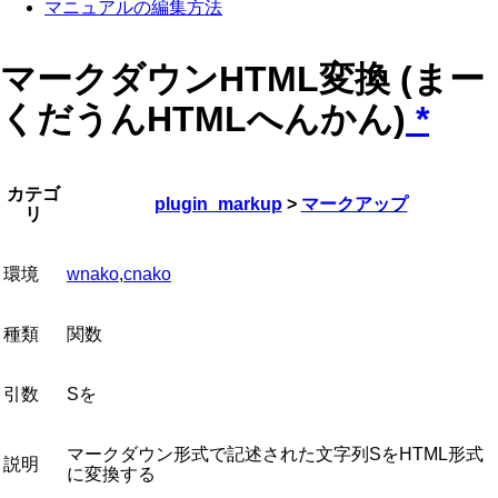
マニュアルの編集方法
マークダウンHTML変換 (まー
くだうんHTMLへんかん)
*
カテゴ
plugin_markup
>
マークアップ
リ
環境
wnako
,
cnako
種類
関数
引数
Sを
マークダウン形式で記述された文字列SをHTML形式
説明
に変換する