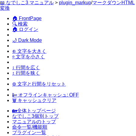
📖 なでしこ3 マニュアル
>
plugin_markup
/
マークダウンHTML
変換
🏠 FrontPage
🔍 検索
🏠 ログイン
🌙 Dark Mode
⊕ 文字を大きく
⊖ 文字を小さく
↕ 行間を広く
↕ 行間を狭く
⊚ 文字と行間をリセット
📴 オフラインキャッシュ: OFF
🗑 キャッシュクリア
🏡全体トップページ
なでしこ3個別トップ
マニュアルのトップ
命令一覧/機能順
プラグイン一覧