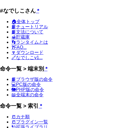
#なでしこさん
*
🏠全体トップ
📙チュートリアル
📙文法について
🍯貯蔵庫
👣ランタイムとは
❓FAQ...
🔽ダウンロード
🔗なでしこv1...
命令一覧 > 端末別
*
📙ブラウザ版の命令
💻PC版の命令
🐘PHP版の命令
📖全端末の命令
命令一覧 > 索引
*
📒カナ順
📒プラグイン一覧
🔌拡張ライブラリ