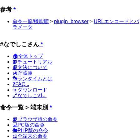
参考
*
命令一覧/機能順
>
plugin_browser
>
URLエンコードとパ
ラメータ
#なでしこさん
*
🏠全体トップ
📙チュートリアル
📙文法について
🍯貯蔵庫
👣ランタイムとは
❓FAQ...
🔽ダウンロード
🔗なでしこv1...
命令一覧 > 端末別
*
📙ブラウザ版の命令
💻PC版の命令
🐘PHP版の命令
📖全端末の命令