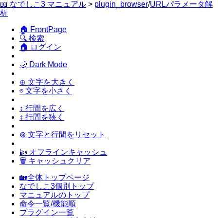
📖 なでしこ3 マニュアル
>
plugin_browser
/
URLパラメータ解
析
🏠 FrontPage
🔍 検索
🏠 ログイン
🌙 Dark Mode
⊕ 文字を大きく
⊖ 文字を小さく
↕ 行間を広く
↕ 行間を狭く
⊚ 文字と行間をリセット
📴 オフラインキャッシュ
🗑 キャッシュクリア
🏡全体トップページ
なでしこ3個別トップ
マニュアルのトップ
命令一覧/機能順
プラグイン一覧