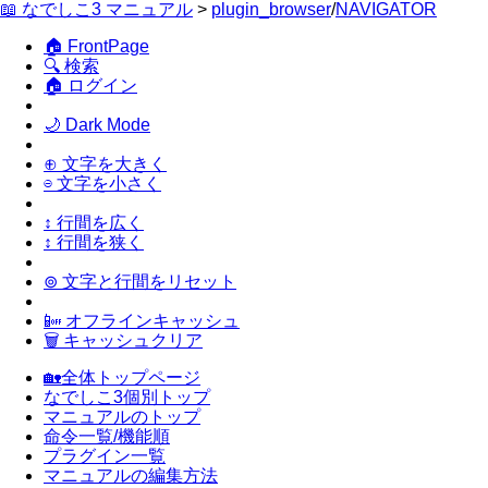
📖 なでしこ3 マニュアル
>
plugin_browser
/
NAVIGATOR
🏠 FrontPage
🔍 検索
🏠 ログイン
🌙 Dark Mode
⊕ 文字を大きく
⊖ 文字を小さく
↕ 行間を広く
↕ 行間を狭く
⊚ 文字と行間をリセット
📴 オフラインキャッシュ
🗑 キャッシュクリア
🏡全体トップページ
なでしこ3個別トップ
マニュアルのトップ
命令一覧/機能順
プラグイン一覧
マニュアルの編集方法