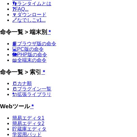
👣ランタイムとは
❓FAQ...
🔽ダウンロード
🔗なでしこv1...
命令一覧 > 端末別
*
📙ブラウザ版の命令
💻PC版の命令
🐘PHP版の命令
📖全端末の命令
命令一覧 > 索引
*
📒カナ順
📒プラグイン一覧
🔌拡張ライブラリ
Webツール
*
簡易エディタ1
簡易エディタ2
貯蔵庫エディタ
学習用パッド