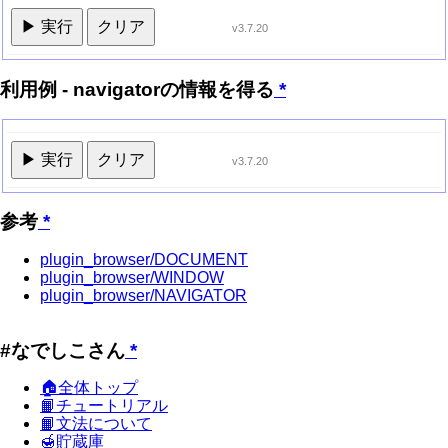
▶ 実行
クリア
v3.7.20
利用例 - navigatorの情報を得る
*
▶ 実行
クリア
v3.7.20
参考
*
plugin_browser/DOCUMENT
plugin_browser/WINDOW
plugin_browser/NAVIGATOR
#なでしこさん
*
🏠全体トップ
📙チュートリアル
📙文法について
🍯貯蔵庫