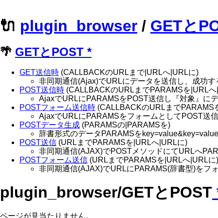
🔌
plugin_browser
/
GETとP
🌴
GETとPOST
*
GET送信時
(CALLBACKのURLまで|URLへ|URLに)
非同期通信(Ajax)でURLにデータを送信し、成功
POST送信時
(CALLBACKのURLまでPARAMSを|URLへ|
AjaxでURLにPARAMSをPOST送信し『対象』
POSTフォーム送信時
(CALLBACKのURLまでPARAMSを
AjaxでURLにPARAMSをフォームとしてPOS
POSTデータ生成
(PARAMSの|PARAMSを)
辞書形式のデータPARAMSをkey=value&key=val
POST送信
(URLまでPARAMSを|URLへ|URLに)
非同期通信(AJAX)でPOSTメソッドにてURLへP
POSTフォーム送信
(URLまでPARAMSを|URLへ|URLに
非同期通信(AJAX)でURLにPARAMS(辞書型)
plugin_browser/GETとPOST
ページが見当たりません。