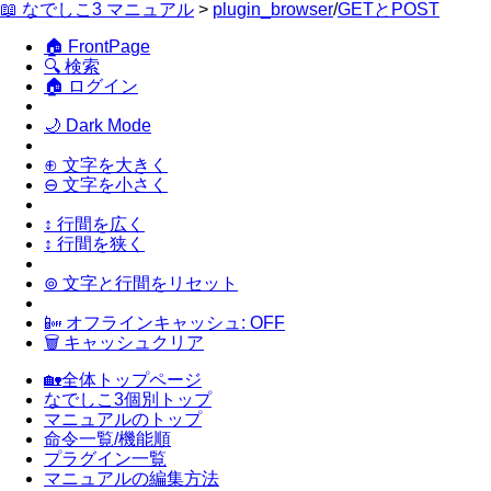
📖 なでしこ3 マニュアル
>
plugin_browser
/
GETとPOST
🏠 FrontPage
🔍 検索
🏠 ログイン
🌙 Dark Mode
⊕ 文字を大きく
⊖ 文字を小さく
↕ 行間を広く
↕ 行間を狭く
⊚ 文字と行間をリセット
📴 オフラインキャッシュ: OFF
🗑 キャッシュクリア
🏡全体トップページ
なでしこ3個別トップ
マニュアルのトップ
命令一覧/機能順
プラグイン一覧
マニュアルの編集方法