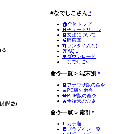
#なでしこさん
*
🏠全体トップ
📙チュートリアル
📙文法について
🍯貯蔵庫
👣ランタイムとは
れる。
❓FAQ...
🔽ダウンロード
🔗なでしこv1...
命令一覧 > 端末別
*
📙ブラウザ版の命令
💻PC版の命令
🐘PHP版の命令
📖全端末の命令
同期関数)
命令一覧 > 索引
*
📒カナ順
📒プラグイン一覧