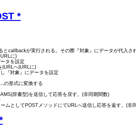
OST
*
するとcallbackが実行される。その際『対象』にデータが代入さ
URLに)
にデータを設定
|URLへ|URLに)
T送信し『対象』にデータを設定
ue...の形式に変換する
ARAMS(辞書型)を送信して応答を戻す。(非同期関数)
)
をフォームとしてPOSTメソッドにてURLへ送信し応答を返す。(非
*