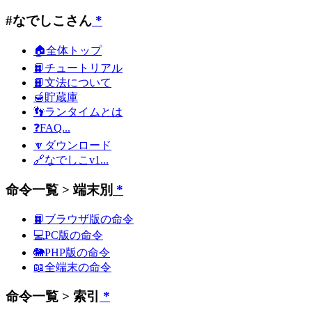
#なでしこさん
*
🏠全体トップ
📙チュートリアル
📙文法について
🍯貯蔵庫
👣ランタイムとは
❓FAQ...
🔽ダウンロード
🔗なでしこv1...
命令一覧 > 端末別
*
📙ブラウザ版の命令
💻PC版の命令
🐘PHP版の命令
📖全端末の命令
命令一覧 > 索引
*