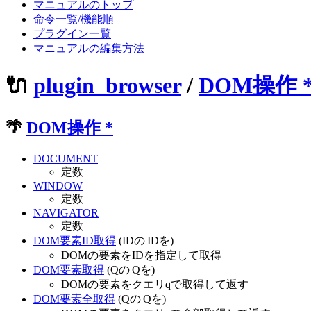
マニュアルのトップ
命令一覧/機能順
プラグイン一覧
マニュアルの編集方法
🔌
plugin_browser
/
DOM操作
🌴
DOM操作
*
DOCUMENT
定数
WINDOW
定数
NAVIGATOR
定数
DOM要素ID取得
(IDの|IDを)
DOMの要素をIDを指定して取得
DOM要素取得
(Qの|Qを)
DOMの要素をクエリqで取得して返す
DOM要素全取得
(Qの|Qを)