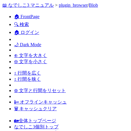
📖 なでしこ3 マニュアル
>
plugin_browser
/
Blob
🏠 FrontPage
🔍 検索
🏠 ログイン
🌙 Dark Mode
⊕ 文字を大きく
⊖ 文字を小さく
↕ 行間を広く
↕ 行間を狭く
⊚ 文字と行間をリセット
📴 オフラインキャッシュ
🗑 キャッシュクリア
🏡全体トップページ
なでしこ3個別トップ