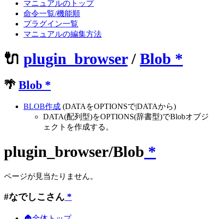
マニュアルのトップ
命令一覧/機能順
プラグイン一覧
マニュアルの編集方法
🔌
plugin_browser
/
Blob
*
🌴
Blob
*
BLOB作成
(DATAをOPTIONSで|DATAから)
DATA(配列型)をOPTIONS(辞書型)でBlobオブジ
ェクトを作成する。
plugin_browser/Blob
*
ページが見当たりません。
#なでしこさん
*
🏠全体トップ