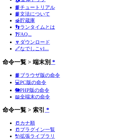
📙チュートリアル
📙文法について
🍯貯蔵庫
👣ランタイムとは
❓FAQ...
🔽ダウンロード
🔗なでしこv1...
命令一覧 > 端末別
*
📙ブラウザ版の命令
💻PC版の命令
🐘PHP版の命令
📖全端末の命令
命令一覧 > 索引
*
📒カナ順
📒プラグイン一覧
🔌拡張ライブラリ