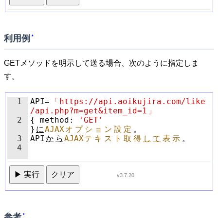
利用例
*
GETメソッドを明示して送る場合、次のように指定しま
す。
1
API
=
「
https://api.aoikujira.com/like
/api.php?m=get&item_id=1
」
2
{
method
:
'GET'
}
に
AJAX
オ
プ
シ
ョ
ン
設
定
。
3
API
か
ら
AJAX
テ
キ
ス
ト
取
得
し
て
表
示
。
4
▶ 実行
クリア
v3.7.20
参考
*