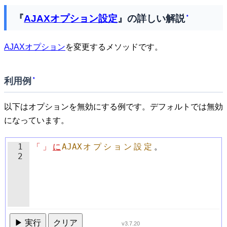
『
AJAXオプション設定
』の詳しい解説
*
AJAXオプション
を変更するメソッドです。
利用例
*
以下はオプションを無効にする例です。デフォルトでは無効
になっています。
1
「
」
に
AJAX
オ
プ
シ
ョ
ン
設
定
。
2
▶ 実行
クリア
v3.7.20