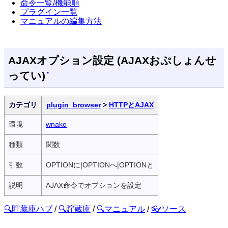
命令一覧/機能順
プラグイン一覧
マニュアルの編集方法
AJAXオプション設定 (AJAXおぷしょんせ
ってい)
*
カテゴリ
plugin_browser
>
HTTPとAJAX
環境
wnako
種類
関数
引数
OPTIONに|OPTIONへ|OPTIONと
説明
AJAX命令でオプションを設定
🔍貯蔵庫ハブ
/
🔍貯蔵庫
/
🔍マニュアル
/
👓ソース