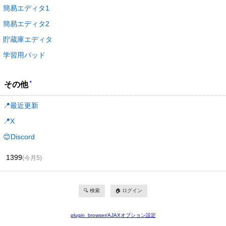
簡易エディタ1
簡易エディタ2
貯蔵庫エディタ
学習用パッド
*
その他
📍最近更新
📍X
😊Discord
1399
(今月5)
🔍 検索
🏠 ログイン
plugin_browser/AJAXオプション設定