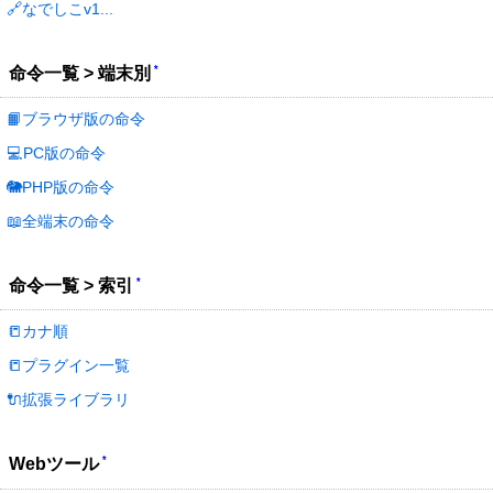
🔗なでしこv1...
*
命令一覧 > 端末別
📙ブラウザ版の命令
💻PC版の命令
🐘PHP版の命令
📖全端末の命令
*
命令一覧 > 索引
📒カナ順
📒プラグイン一覧
🔌拡張ライブラリ
*
Webツール