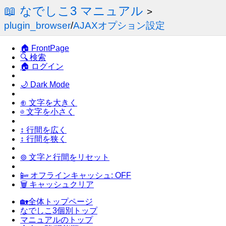
📖 なでしこ3 マニュアル
>
plugin_browser
/
AJAXオプション設定
🏠 FrontPage
🔍 検索
🏠 ログイン
🌙 Dark Mode
⊕ 文字を大きく
⊖ 文字を小さく
↕ 行間を広く
↕ 行間を狭く
⊚ 文字と行間をリセット
📴 オフラインキャッシュ: OFF
🗑 キャッシュクリア
🏡全体トップページ
なでしこ3個別トップ
マニュアルのトップ