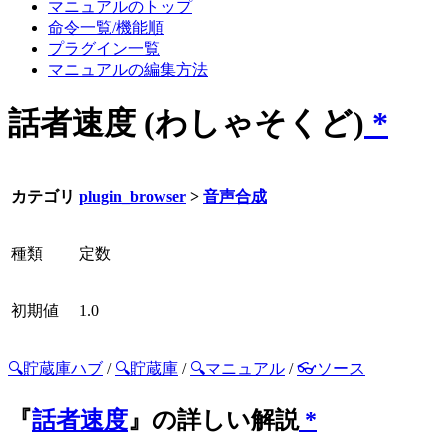
マニュアルのトップ
命令一覧/機能順
プラグイン一覧
マニュアルの編集方法
話者速度 (わしゃそくど)
*
カテゴリ
plugin_browser
>
音声合成
種類
定数
初期値
1.0
🔍貯蔵庫ハブ
/
🔍貯蔵庫
/
🔍マニュアル
/
👓ソース
『
話者速度
』の詳しい解説
*