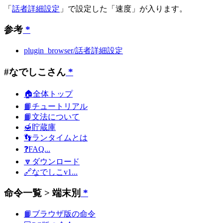
「
話者詳細設定
」で設定した「速度」が入ります。
参考
*
plugin_browser/話者詳細設定
#なでしこさん
*
🏠全体トップ
📙チュートリアル
📙文法について
🍯貯蔵庫
👣ランタイムとは
❓FAQ...
🔽ダウンロード
🔗なでしこv1...
命令一覧 > 端末別
*
📙ブラウザ版の命令