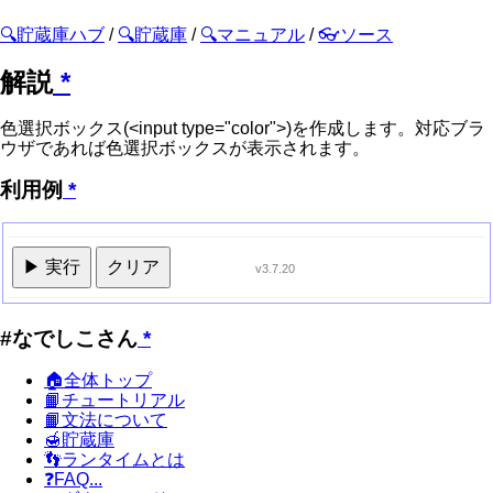
🔍貯蔵庫ハブ
/
🔍貯蔵庫
/
🔍マニュアル
/
👓ソース
解説
*
色選択ボックス(<input type="color">)を作成します。対応ブラ
ウザであれば色選択ボックスが表示されます。
利用例
*
▶ 実行
クリア
v3.7.20
#なでしこさん
*
🏠全体トップ
📙チュートリアル
📙文法について
🍯貯蔵庫
👣ランタイムとは
❓FAQ...