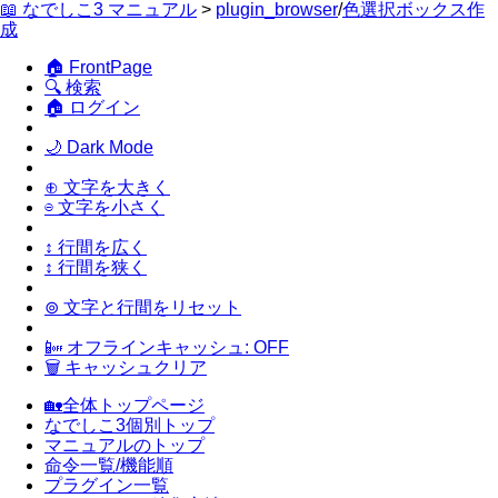
📖 なでしこ3 マニュアル
>
plugin_browser
/
色選択ボックス作
成
🏠 FrontPage
🔍 検索
🏠 ログイン
🌙 Dark Mode
⊕ 文字を大きく
⊖ 文字を小さく
↕ 行間を広く
↕ 行間を狭く
⊚ 文字と行間をリセット
📴 オフラインキャッシュ: OFF
🗑 キャッシュクリア
🏡全体トップページ
なでしこ3個別トップ
マニュアルのトップ
命令一覧/機能順
プラグイン一覧