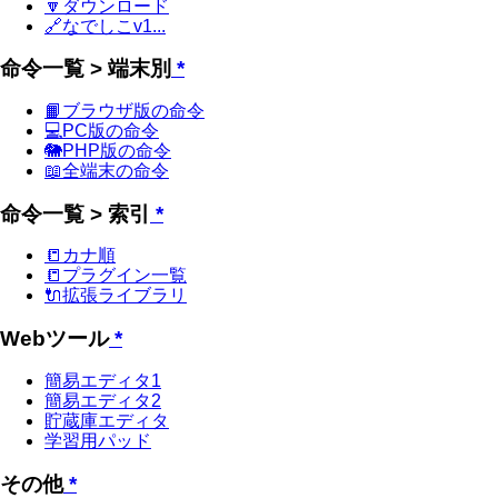
🔽ダウンロード
🔗なでしこv1...
命令一覧 > 端末別
*
📙ブラウザ版の命令
💻PC版の命令
🐘PHP版の命令
📖全端末の命令
命令一覧 > 索引
*
📒カナ順
📒プラグイン一覧
🔌拡張ライブラリ
Webツール
*
簡易エディタ1
簡易エディタ2
貯蔵庫エディタ
学習用パッド
その他
*