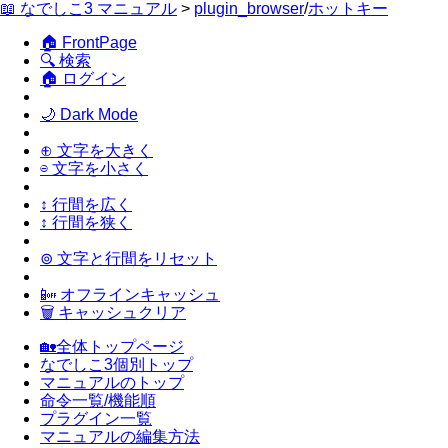
📖 なでしこ3 マニュアル
>
plugin_browser
/
ホットキー
🏠 FrontPage
🔍 検索
🏠 ログイン
🌙 Dark Mode
⊕ 文字を大きく
⊖ 文字を小さく
↕ 行間を広く
↕ 行間を狭く
⊚ 文字と行間をリセット
📴 オフラインキャッシュ
🗑 キャッシュクリア
🏡全体トップページ
なでしこ3個別トップ
マニュアルのトップ
命令一覧/機能順
プラグイン一覧
マニュアルの編集方法