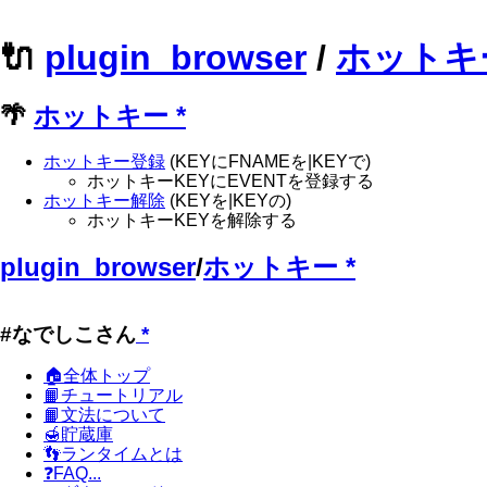
🔌
plugin_browser
/
ホットキ
🌴
ホットキー
*
ホットキー登録
(KEYにFNAMEを|KEYで)
ホットキーKEYにEVENTを登録する
ホットキー解除
(KEYを|KEYの)
ホットキーKEYを解除する
plugin_browser
/
ホットキー
*
#なでしこさん
*
🏠全体トップ
📙チュートリアル
📙文法について
🍯貯蔵庫
👣ランタイムとは
❓FAQ...